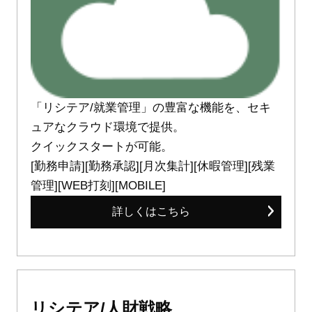
「リシテア/就業管理」の豊富な機能を、セキ
ュアなクラウド環境で提供。
クイックスタートが可能。
[勤務申請][勤務承認][月次集計][休暇管理][残業
管理][WEB打刻][MOBILE]
詳しくはこちら
リシテア/人財戦略