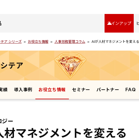
品
ラインアップ
テア シリーズ
お役立ち情報
人事労務管理コラム
AIが人材マネジメントを変え
リシテア
実績
導入事例
お役立ち情報
セミナー
パートナー
FAQ
ロジー
が人材マネジメントを変える