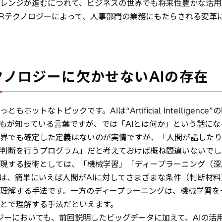
レンジが進むにつれて、ビジネスの世界でも将来性豊かな活用
HRテクノロジーによって、人事部門の業務にもたらされる変革
クノロジーに欠かせないAIの存在
っともホットなトピックです。AIは“Artificial Intellige
もが知っている言葉ですが、では「AIとは何か」という話に
界でも確定した定義はないのが実情ですが、「人間が話したり
判断を行うプログラム」だと考えておけば概ね間違いないでし
実現する技術としては、「機械学習」「ディープラーニング（深
は、簡単にいえば人間がAIに対してさまざまな条件（判断材
理解する手法です。一方のディープラーニングは、機械学習を
とで理解する手法だといえます。
ジーにおいても、前回説明したビッグデータに加えて、AIの活