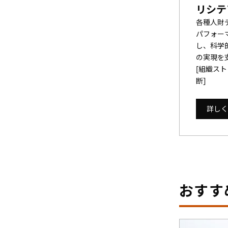
リシテ
各種人財
パフォー
し、科学
の実現を
[組織ス
断]
詳しく
おすす