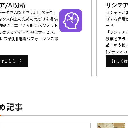
ア/AI分析
リシテア
データをAIなどを活用して分析
リシテアが
マンス向上のための気づきを提供
ざまな角度
的観点に基づく人財マネジメント
ード
支援する分析・可視化サービス。
「リシテア
トレス予測][組織パフォーマンス診
残業をアラ
革」を支援
[グラフィカ
はこちら
詳しくは
め記事